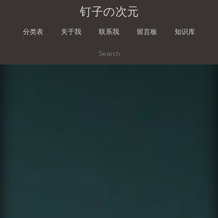
钉子の次元
分类表
关于我
联系我
留言板
知识库