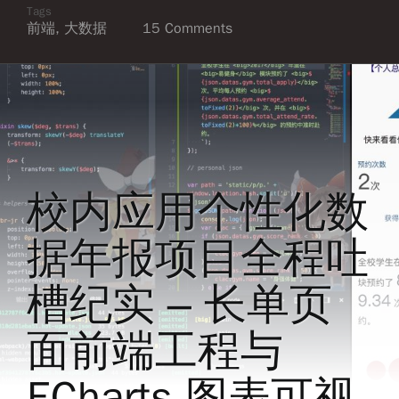
Tags
前端
,
大数据
15 Comments
校内应用个性化数
据年报项目全程吐
槽纪实 – 长单页
面前端工程与
ECharts 图表可视