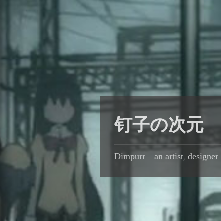
钉子の次元
Dimpurr – an artist, designer