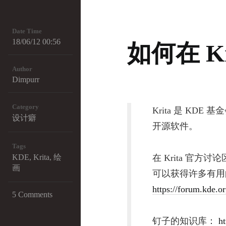
Date Time
18/06/12 00:56
如何在 K
Author
Dimpurr
Category
Krita 是 KDE
设计癖
开源软件。
Tags
KDE
,
Krita
,
绘
在 Krita 官方讨
画
可以获得许多有用
https://forum.kde.
5 Comments
钉子的知识库：
h