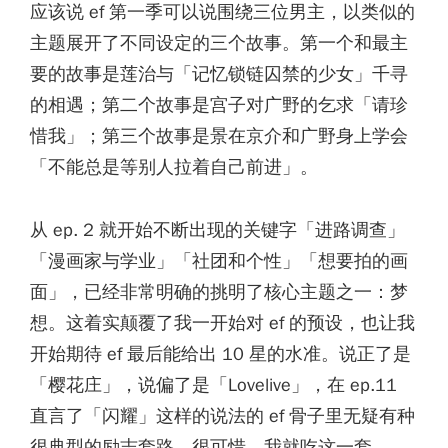
应该说 ef 第一季可以说围绕三位男主，以类似的
主题展开了不同设定的三个故事。第一个和最主
要的故事是莲治与「记忆锁链囚禁的少女」千寻
的相遇；第二个故事是宫子对广野的乞求「请珍
惜我」；第三个故事是景在京介和广野身上学会
「不能总是等别人拉着自己前进」。
从 ep. 2 就开始不断出现的关键字「进路调查」
「漫画家与学业」「社团和个性」「想要拍的画
面」，已经非常明确的挑明了核心主题之一：梦
想。这着实颠覆了我一开始对 ef 的预设，也让我
开始期待 ef 最后能给出 10 星的水准。说正了是
「樱花庄」，说偏了是「Lovelive」，在 ep.11
直言了「闪耀」这样的说法的 ef 骨子里无疑有种
很典型的励志套路。很可惜，我就吃这一套。