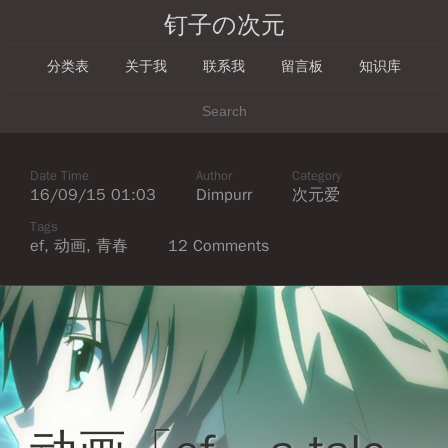
钉子の次元
分类表
关于我
联系我
留言板
知识库
Date Time
Author
Category
16/09/15 01:03
Dimpurr
次元爱
Tags
ef
,
动画
,
青春
12 Comments