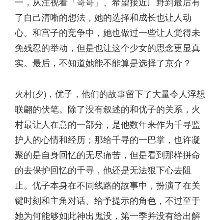
一，从注视着「哥哥」、希望接近广野到最后有
了自己清晰的想法，她的选择和成长也让人动
心。和宫子的竞争中，她也做过一些让人觉得未
免残忍的举动，但是也让这个少女的思念更显真
实。最后，不知道她能不能算是选择了京介？
火村(夕)，优子，他们的故事留下了大量令人浮想
联翩的伏笔。除了没有叙述的和优子的关系，火
村最让人在意的一部分，是他数年来作为千寻监
护人的心情和经历；那给千寻的一巴掌，也许凝
聚的是自身回忆的无尽痛苦，但是看到那样拼命
的去保护回忆的千寻，他还是无法狠下心去阻
止。优子本身在不同线路的故事中，扮演了在关
键时刻和主角对话、给予提示的角色，不过至于
她为何能够如此神出鬼没，第一季并没有给出解