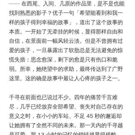
—— 在西尾、入间、几原的作品里，是不是也能
找到熟悉的影子？优子一句「希望能看到和我一
样的孩子得到幸福的故事」，道出了这个故事的
本质。一开始了无牵挂的时候，显得那样自由和
自信，在景面前一幅风轻云淡。但是不曾拥有过
爱的孩子，一旦暴露出了软肋总是无法避免的惊
慌失措：思念愈深，剩下的愈是只有伤口和脆
弱。所幸，她绝望中的求助，最终传达到了广野
这里。这的确是故事中最让人心疼的孩子之一。
千寻在前面也已说过不少。四年的痛苦千言难
尽，几乎已经放弃全部希望、丧失对自己存在的
意义之时，在小小的车站、不足 45 秒的邂逅却
让她拥有了全然不同的未来。那一天内的千寻越
是可爱，那 13 小时的记忆的锁链越显得残酷。