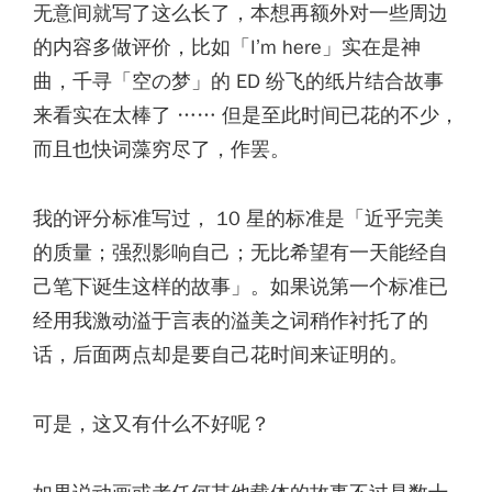
无意间就写了这么长了，本想再额外对一些周边
的内容多做评价，比如「I’m here」实在是神
曲，千寻「空の梦」的 ED 纷飞的纸片结合故事
来看实在太棒了 …… 但是至此时间已花的不少，
而且也快词藻穷尽了，作罢。
我的评分标准写过， 10 星的标准是「近乎完美
的质量；强烈影响自己；无比希望有一天能经自
己笔下诞生这样的故事」。如果说第一个标准已
经用我激动溢于言表的溢美之词稍作衬托了的
话，后面两点却是要自己花时间来证明的。
可是，这又有什么不好呢？