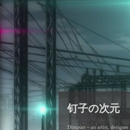
钉子の次元
Dimpurr – an artist, designer