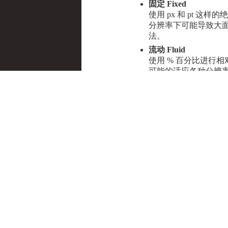
固定 Fixed
使用 px 和 pt 
分辨率下可能导致大
法。
流动 Fluid
使用 % 百分比进行相
可能的适应各种分辨率。
阅读。某些情况下可
弹性 Elastic
使用 em 或 rem
相对 % 百分比更加
段时间适应而且不易
伸缩 Flexbox
使用 CSS3 Fle
及并且兼容性较差。
响应式 Responsive
使用
@media 媒体查
以给适配范围内的设
器的支持原因对介质
自适应 Adaptive