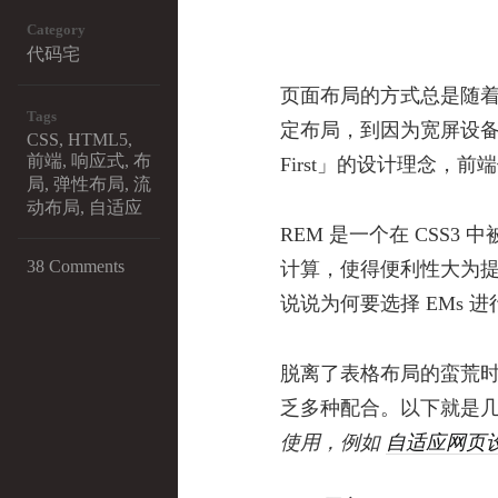
Category
代码宅
页面布局的方式总是随着技
Tags
定布局，到因为宽屏设备
CSS
,
HTML5
,
前端
,
响应式
,
布
First」的设计理念，
局
,
弹性布局
,
流
动布局
,
自适应
REM 是一个在 CSS3 中
38 Comments
计算，使得便利性大为
说说为何要选择 EMs 
脱离了表格布局的蛮荒
乏多种配合。以下就是
使用，例如
自适应网页设计（R