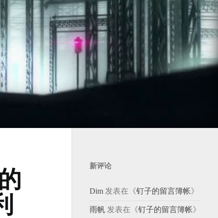
新评论
的
Dim
发表在《
钉子的留言簿帐
》
利
雨帆
发表在《
钉子的留言簿帐
》