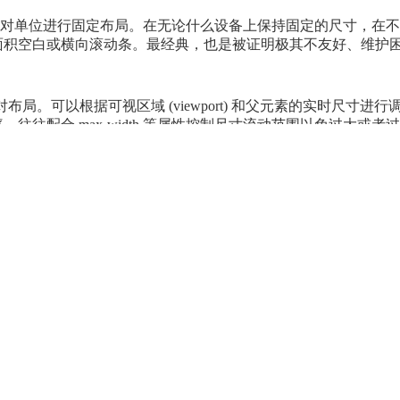
这样的绝对单位进行固定布局。在无论什么设备上保持固定的尺寸，在
面积空白或横向滚动条。最经典，也是被证明极其不友好、维护
对布局。可以根据可视区域 (viewport) 和父元素的实时尺寸进行
往往配合 max-width 等属性控制尺寸流动范围以免过大或者
能导致错误的伸缩或者布局被破坏。
 单位进行相对布局。避免了根据 px 布局在高分辨率下几乎无法辨认
灵活，同时可以支持浏览器的字体大小调整和缩放等的正常显示。
从其他布局转换过来，但几乎是目前最好的布局方式。
x 系列属性进行相对布局。对于富媒体和复杂排版的支持非常强大，但
询
给不同尺寸和介质的设备切换不同的样式。在优秀的响应范围
备最好的体验，但是在同一个设备下实际还是固定的布局，并且
的检测还不实用。