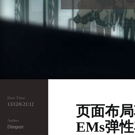
Date Time
13/12/6 21:12
页面布局
Author
EMs弹
Dimpurr