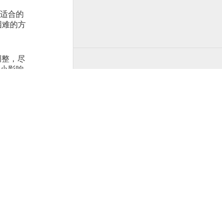
不适合的
困难的方
调整，尽
过小影响
的缺点，又
需要一
是还未普
设计下可
因为浏览