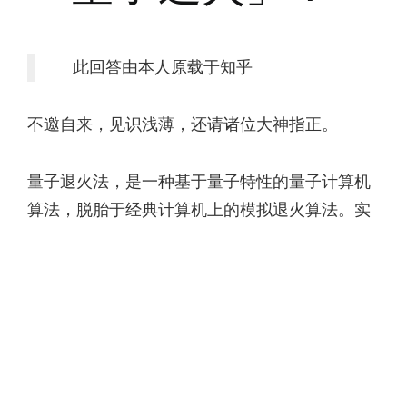
此回答由本人原载于知乎
不邀自来，见识浅薄，还请诸位大神指正。
量子退火法，是一种基于量子特性的量子计算机
算法，脱胎于经典计算机上的模拟退火算法。实
际上，模拟退火算法的步骤和思路，与金属的退
火确实有着异曲同工的妙处。
将金属加温到某个高于再结晶温度的
一点并维持此温度一段时间，再将其
缓慢冷却。