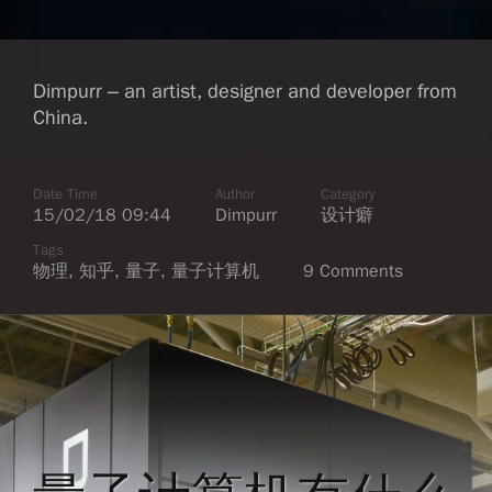
Dimpurr – an artist, designer and developer from
China.
Date Time
Author
Category
15/02/18 09:44
Dimpurr
设计癖
Tags
物理
,
知乎
,
量子
,
量子计算机
9 Comments