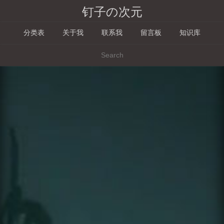
钉子の次元
分类表
关于我
联系我
留言板
知识库