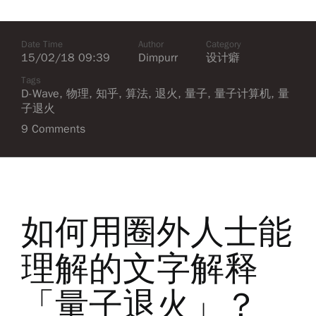
Date Time
Author
Category
15/02/18 09:39
Dimpurr
设计癖
Tags
D-Wave
,
物理
,
知乎
,
算法
,
退火
,
量子
,
量子计算机
,
量
子退火
9 Comments
如何用圈外人士能
理解的文字解释
「量子退火」？