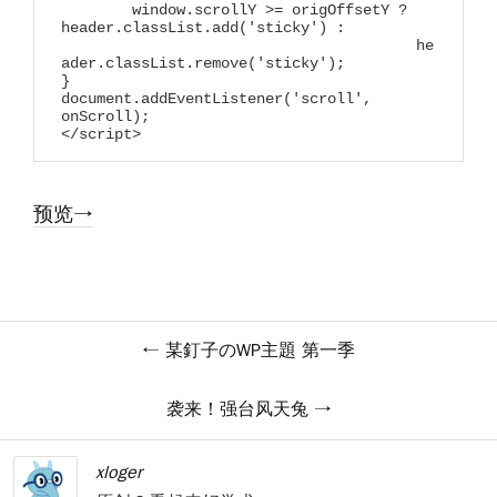
	window.scrollY >= origOffsetY ? 
header.classList.add('sticky') :

					he
ader.classList.remove('sticky');

}

document.addEventListener('scroll', 
onScroll);

</script>
预览→
某釘子のWP主題 第一季
袭来！强台风天兔
xloger