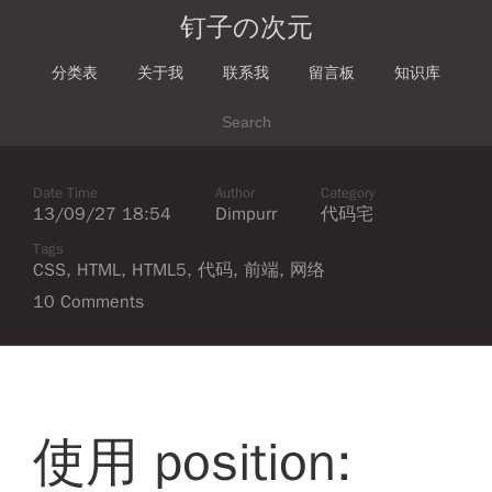
钉子の次元
分类表
关于我
联系我
留言板
知识库
Date Time
Author
Category
13/09/27 18:54
Dimpurr
代码宅
Tags
CSS
,
HTML
,
HTML5
,
代码
,
前端
,
网络
10 Comments
使用 position: