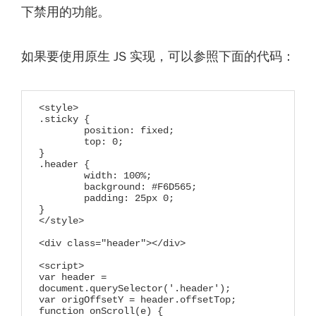
下禁用的功能。
如果要使用原生 JS 实现，可以参照下面的代码：
<style>

.sticky {

	position: fixed;

	top: 0;

}

.header {

	width: 100%;

	background: #F6D565;

	padding: 25px 0;

}

</style>

<div class="header"></div>

<script>

var header = 
document.querySelector('.header');

var origOffsetY = header.offsetTop;

function onScroll(e) {
