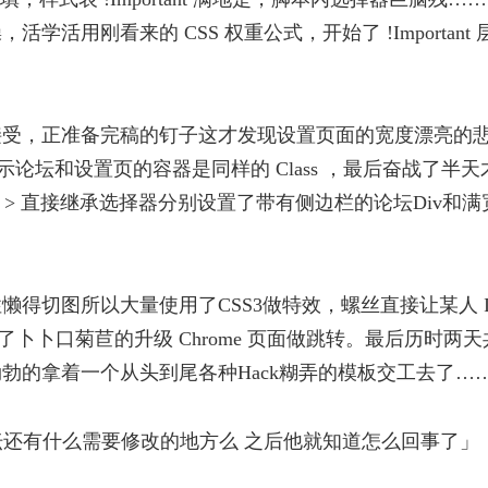
学活用刚看来的 CSS 权重公式，开始了 !Important
接受，正准备完稿的钉子这才发现设置页面的宽度漂亮的
辜的表示论坛和设置页的容器是同样的 Class ，最后奋战了半
和 > 直接继承选择器分别设置了带有侧边栏的论坛Div和
得切图所以大量使用了CSS3做特效，螺丝直接让某人 If 
拿了卜卜口菊苣的升级 Chrome 页面做跳转。最后历时两
勃的拿着一个从头到尾各种Hack糊弄的模板交工去了…
坛还有什么需要修改的地方么 之后他就知道怎么回事了」