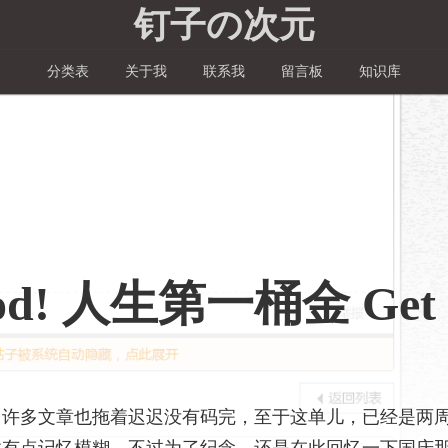
钉子の次元
分类表
关于我
联系我
留言板
知识库
lood! 人生第一桶金 Get
，许多文章也拖着迟迟没有码完，至于这单儿，已经是两