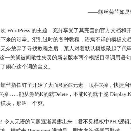
——螺丝菊苣如是
 WordPress 的主题，充分享受了其完善的官方文档和
接下来的艰辛。混乱过时的各种教程，语焉不详的模板文
在无奈放弃了寻找教程之后，某人对着默认模版敲起了代
O这一关就被间歇性失灵的新老版本两个模版目录调用语
到了闹心这个词的含义。
螺丝指挥钉子开始了大面积的K元素：顶栏K掉，快捷启
…能从源码K的就Delete，不能K的就干脆 Display:No
量模块，那叫一个爽。
cuz! 令人无语的问题逐渐暴露出来：君不见模板中PHP逻
 随处填，样式表 !Important 满地是，脚本內选择器巨脑残…