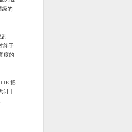
 层级的
悲剧
天才终于
满宽度的
IE 把
天共计十
…