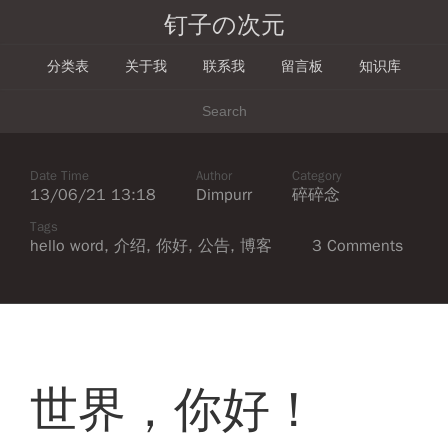
钉子の次元
分类表
关于我
联系我
留言板
知识库
Date Time
Author
Category
13/06/21 13:18
Dimpurr
碎碎念
Tags
hello word
,
介绍
,
你好
,
公告
,
博客
3 Comments
世界，你好！