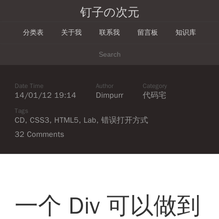
钉子の次元
分类表
关于我
联系我
留言板
知识库
Date Time
Author
Category
14/01/12 19:14
Dimpurr
代码宅
Tags
CD
,
CSS3
,
HTML5
,
Lab
,
错误打开方式
32 Comments
一个 Div 可以做到