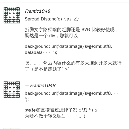
Frantic1048
Spread Distanc(e)
(:з」∠)
折腾文字路径啥的赶脚还是 SVG 比较好使呢，
既然是一个 div，那就可以
background: url(‘data:image/svg+xml;utf8,
balabala…… ‘);
嗯。。。然后内容什么的有多大脑洞开多大就行
了（是不是跑题了ˊ_>ˋ
Frantic1048
background: url(‘data:image/svg+xml;utf8, …
‘);
svg标签直接被过滤掉了Σ(っ°Д °;)っ
为啥不做个转义呢(。・_・。)