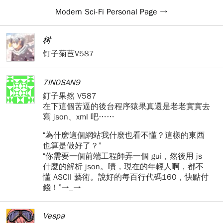
Modern Sci-Fi Personal Page
树
钉子菊苣V587
7IN0SAN9
釘子果然 V587
在下這個苦逼的後台程序猿果真還是老老實實去
寫 json、xml 吧……
“為什麽這個網站我什麼也看不懂？這樣的東西
也算是做好了？”
“你需要一個前端工程師弄一個 gui，然後用 js
什麼的解析 json。嘖，現在的年輕人啊，都不
懂 ASCII 藝術。說好的每百行代碼160，快點付
錢！”→_→
Vespa