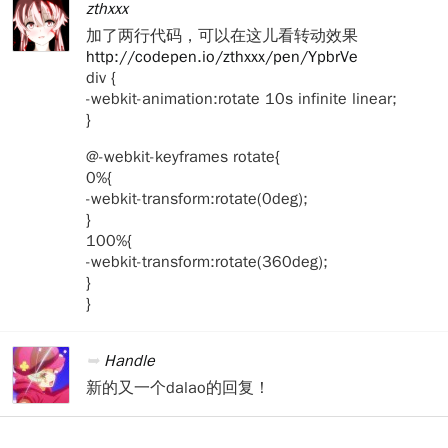
zthxxx
加了两行代码，可以在这儿看转动效果
http://codepen.io/zthxxx/pen/YpbrVe
div {
-webkit-animation:rotate 10s infinite linear;
}
@-webkit-keyframes rotate{
0%{
-webkit-transform:rotate(0deg);
}
100%{
-webkit-transform:rotate(360deg);
}
}
Handle
新的又一个dalao的回复！