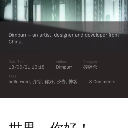
Dimpurr – an artist, designer and developer from
China.
Date Time
Author
Category
13/06/21 13:18
Dimpurr
碎碎念
Tags
hello word
,
介绍
,
你好
,
公告
,
博客
3 Comments