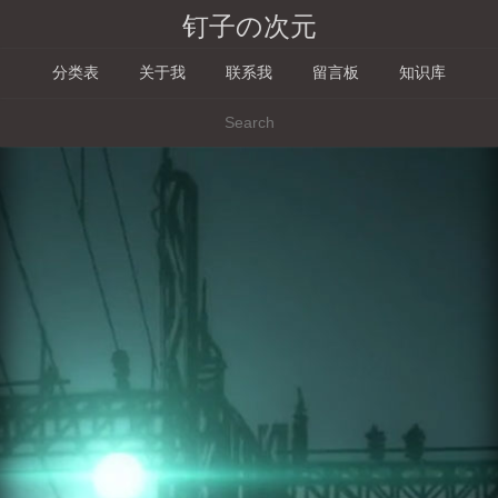
钉子の次元
分类表
关于我
联系我
留言板
知识库