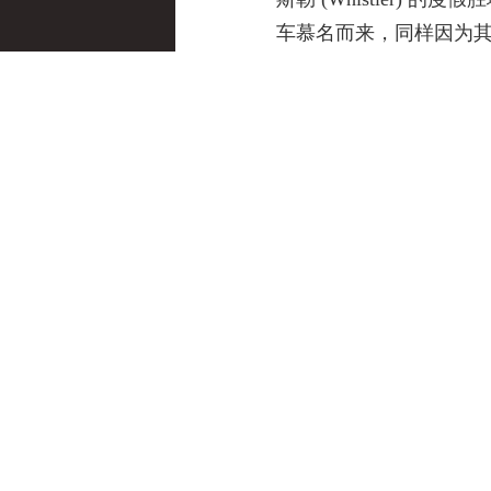
车慕名而来，同样因为其
惠斯勒镇另一个举世闻名的
手才敢挑战的圣地。
世纪交接时的 Microsof
XP 发布后，微软宣布了下一
7 。不过在两座山脉间，有一
代号。正忙于销售和推广
READ MORE →