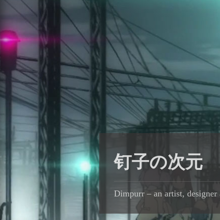
钉子の次元
Dimpurr – an artist, designer