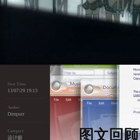
Date Time
13/07/29 19:13
Author
Dimpurr
图文回顾 W
Category
设计癖