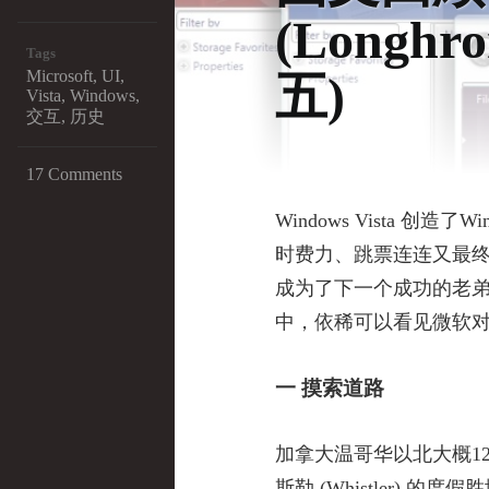
(Longh
Tags
Microsoft
,
UI
,
五)
Vista
,
Windows
,
交互
,
历史
17 Comments
Windows Vista
时费力、跳票连连又最终失
成为了下一个成功的老弟 W
中，依稀可以看见微软对
一 摸索道路
加拿大温哥华以北大概1
斯勒 (Whistler