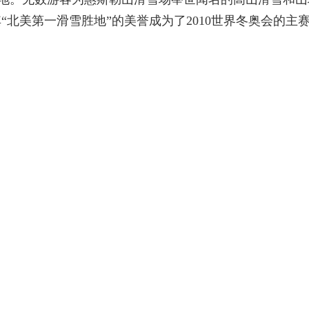
“北美第一滑雪胜地”的美誉成为了2010世界冬奥会的主
滑雪场地黑梳山 (Blackcomb) 终年积雪，山路陡峭，
Whistler, BC Canada
t 凭借着 95 和 XP 的震撼发布登上了颠峰时期。代号为 Whist
个代号为 Blackcomb 的新系统计划，也就是后来的 Win
个滑雪客们时常歇脚的酒吧 Longhorn ，这就是 Vista
大热的 XP 的微软，对于这个过渡性的产品并未过多提