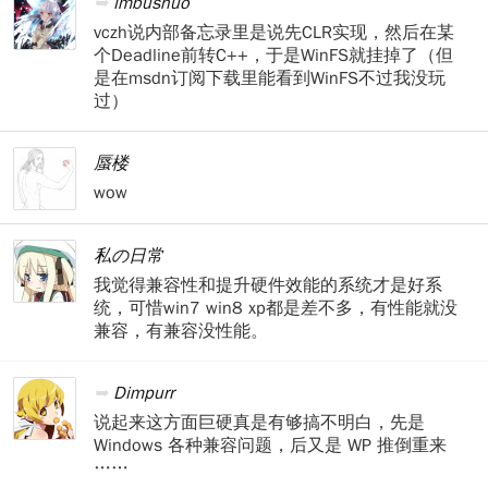
imbushuo
vczh说内部备忘录里是说先CLR实现，然后在某
个Deadline前转C++，于是WinFS就挂掉了（但
是在msdn订阅下载里能看到WinFS不过我没玩
过）
蜃楼
wow
私の日常
我觉得兼容性和提升硬件效能的系统才是好系
统，可惜win7 win8 xp都是差不多，有性能就没
兼容，有兼容没性能。
Dimpurr
说起来这方面巨硬真是有够搞不明白，先是
Windows 各种兼容问题，后又是 WP 推倒重来
……