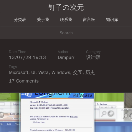
钉子の次元
分类表
关于我
联系我
留言板
知识库
Date Time
Author
Category
13/07/29 19:13
Dimpurr
设计癖
Tags
Microsoft
,
UI
,
Vista
,
Windows
,
交互
,
历史
17 Comments