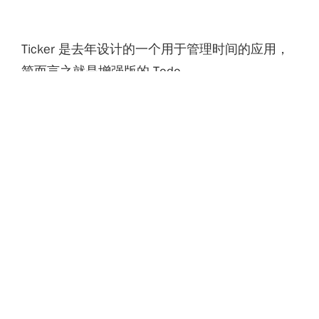
Ticker 是去年设计的一个用于管理时间的应用，
简而言之就是增强版的 Todo 。
构思来源于健忘的某人正极其依赖 Google Keep
和 Google Calendar 的时期，经常会为一项任务
是添加到 Todo 还是日历而感到纠结。更别说
Google Keep 将备忘便签和 Todo 融合已经让我
少开了一个应用， Aviate Launcher 对于日历事
项的展示方式更是硬生生变成了 Todo ，因此我
就想到——以待办事项为共同核心，能否将 Todo
、日历和便签融合到一起？
READ MORE →