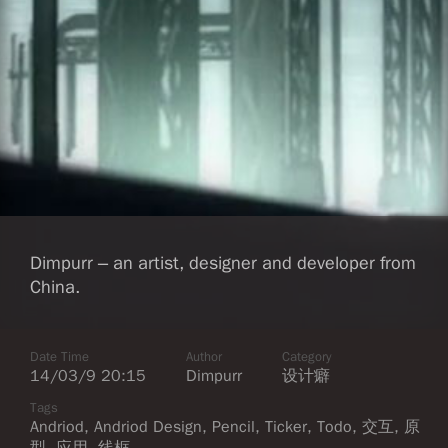
Dimpurr – an artist, designer and developer from
China.
Date Time
Author
Category
14/03/9 20:15
Dimpurr
设计癖
Tags
Andriod
,
Andriod Design
,
Pencil
,
Ticker
,
Todo
,
交互
,
原
型
,
应用
,
线框