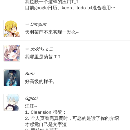
我也缺一个这样的应用T_T
目前google日历、keep、todo.txt混合着用…..
Dimpurr
天羽菊苣不来实现一发么~
天羽ちよこ
我哪里是菊苣 T T
Kunr
好高级的样子。
Ggicci
汪汪~
1. Clearision 很赞；
2. 个人页看完真费时，可恶的是读了你的介绍
才感觉自己是文字渣；