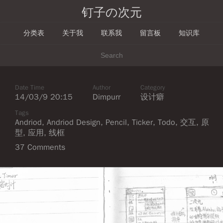
钉子の次元
分类表
关于我
联系我
留言板
知识库
Date Time
Author
Category
14/03/9 20:15
Dimpurr
设计癖
Tags
Andriod
,
Andriod Design
,
Pencil
,
Ticker
,
Todo
,
交互
,
原
型
,
应用
,
线框
37 Comments