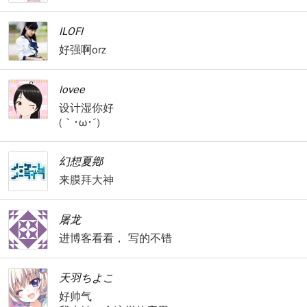
ILOFI
好强啊orz
lovee
设计湿你好
(｀･ω･´)ゞ
幻想夏鄕
来膜拜大神
屠龙
进博客看看， 写的不错
天羽ちよこ
好帅气