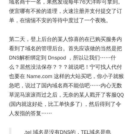
域名商十一名，果然发现每年76大洋即可拿到。
便宜哪有不捡的道理，火速注册并支付提交了订
单，在惴惴不安的等待中度过了一个夜晚。
第二天，登上后台的某人惊喜的在已购买服务内
看到了域名的管理后台。首先应该做的当然是把
DNS解析绑定到 Dnspod ，所以让我们……什
么？居然没法保存？？？就说吧！宁可找人代付
也要在 Name.com 这样的大站买吧，你小子就猴
急吧，说过了国内域名商不能信吧……内心无数
草泥马滚滚而过之后，无奈的某人戳开了客服QQ
(国内就这好处，比工单快多了) ，然后得到了令
人发指的答复……
.tel 域名是没有DNS的，TEL域名是电