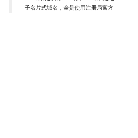
子名片式域名，全是使用注册局官方
统一的页面进行设置，具体的说明教
程在你注册后系统有发邮件到您的注
册邮箱，也包括官方帐号
——via 客服大叔
嘛，那么一查邮箱，真有封邮件，还附了个
PDF。在无比头大的翻阅了一遍09年出的没有技
术含量内容超级白痴但是语言生涩难懂的
『.tel
使用指南』(点击下载)
之后，某人掀桌了：
这特
么不就是一个又难用又难看的收费版顶级米
About.me 嘛！！！
无法绑定服务器，无法存放
网页，一切 A 和 NS 记录都被屏蔽，只支持 TXT