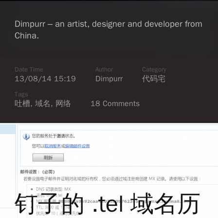
Dimpurr – an artist, designer and developer from
China.
Date Time
Author
Category
13/08/14 15:19
Dimpurr
代码宅
Tags
吐槽
,
域名
,
网络
18 Comments
钉子的 .tel 域名历