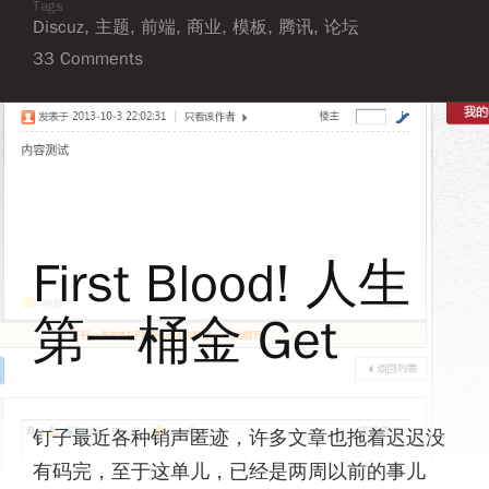
Tags
Discuz
,
主题
,
前端
,
商业
,
模板
,
腾讯
,
论坛
33 Comments
First Blood! 人生
第一桶金 Get
钉子最近各种销声匿迹，许多文章也拖着迟迟没
有码完，至于这单儿，已经是两周以前的事儿