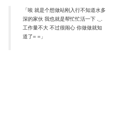
「唉 就是个想做站刚入行不知道水多
深的家伙 我也就是帮忙忙活一下 ._.
工作量不大 不过很闹心 你做做就知
道了= =」
——螺丝菊苣如是说
在那之前钉子只有做过一次 WordPress 的主题，
充分享受了其完善的官方文档和开发资源的福
利，自然不会料到接下来的艰辛。混乱过时的各
种教程，语焉不详的模板文档，首先就来了一个
下马威。在无奈放弃了寻找教程之后，某人对着
默认模版敲起了代码。还没开始多久，调用LOGO
这一关就被间歇性失灵的新老版本两个模版目录