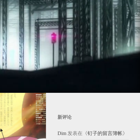
新评论
Dim
发表在《
钉子的留言簿帐
》