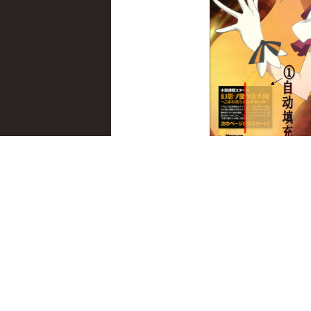
准备
拖
了这么久渣渣的
的去字工具，用GIF演
免有问题和误区，发现教
声明：Po主没系统地学过