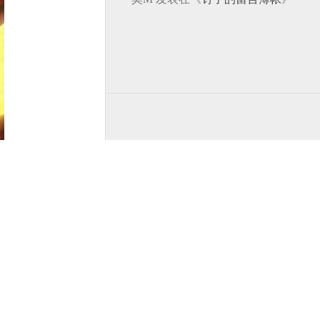
种常用
谓教程难
。
表Po