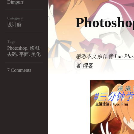
Dimpurr
Photo
Category
设计癖
Tags
Photoshop
,
修图
,
去码
,
平面
,
美化
感谢本文原作者
Luc Plus
者
博客
7 Comments