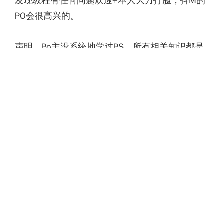
发现教程有任何问题欢迎+本人大力打脸，抖M的
PO会很高兴的。
声明：Po主没系统地学过PS，所有相关知识都是
从网上零星学来的，本“教程”仅代表Po主个人观
点，各位菊苣如果发现有错欢迎打脸，各位参考
这个教程的同学发现被我误导了请尽情骂Po主是
混蛋。另外本教程所介绍的工具用法很简单，所
以只能进行简单的去字处理。像是在脸上眼睛上
华丽的衣服上进行大规模去字什么的处理基本上
就要靠画画补上去字的部分，Po主也做不到。遇
到难处理的图片还是放弃吧，事前提醒一下，别
花了很多时间也没搞定怪教程没用。
READ MORE →