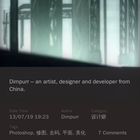
Dimpurr – an artist, designer and developer from
China.
Date Time
Author
Category
13/07/19 19:23
Dimpurr
设计癖
Tags
Photoshop
,
修图
,
去码
,
平面
,
美化
7 Comments