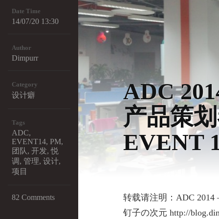
Date Time
14/07/20 13:30
Author
Dimpurr
ADC 2
Category
设计癖
产品策划
Tags
ADC
,
EVENT 
EVENT14
,
PM
,
团队
,
开发
,
悦
调
,
管理
,
设计
,
项目
转载请注明：ADC 201
82 Comments
钉子の次元 http://blog.dimp