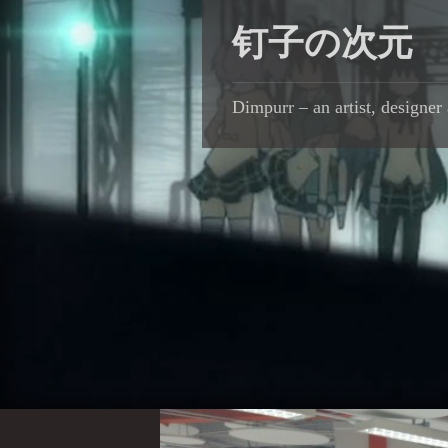
钉子の次元
Dimpurr – an artist, designer