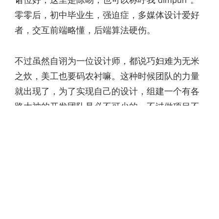
零零后，初中毕业生，强迫症，多媒体设计爱好
者，交互前端略懂，后端算法硬伤。
不过虽然自诩为一位设计师，都说巧妇难为无米
之炊，美工也要码农衬嘛。这种时候团队的力量
就出现了，为了实现自己的设计，组建一个有各
路大神的开发团队是必不可少的。不过做项目不
是来一段说写就写的代码，今天在这里就是想以
悦调 Rhytune 这个项目为例，不止讲讲一路上来
产品设计的历程，更从一个创业者和管理者的角
度来谈一谈怎么做到让自己的创意经受住检验。
READ MORE →