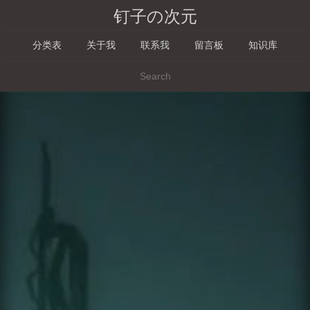
钉子の次元
分类表
关于我
联系我
留言板
知识库