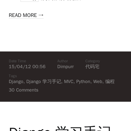
READ MORE →
Date Time
Author
Category
15/04/12 00:56
Dimpurr
代码宅
Tags
Django
,
Django 学习手记
,
MVC
,
Python
,
Web
,
编程
30 Comments