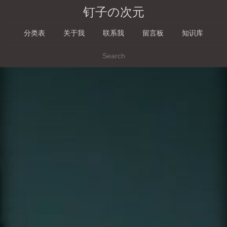
钉子の次元
分类表
关于我
联系我
留言板
知识库