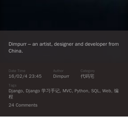
Dimpurr – an artist, designer and developer from
China.
Date Time
Author
Category
16/02/4 23:45
Dimpurr
代码宅
Tags
Django
,
Django 学习手记
,
MVC
,
Python
,
SQL
,
Web
,
编
程
24 Comments