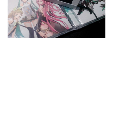
钉子の无脑购物行为 案发现场底片
READ MORE →