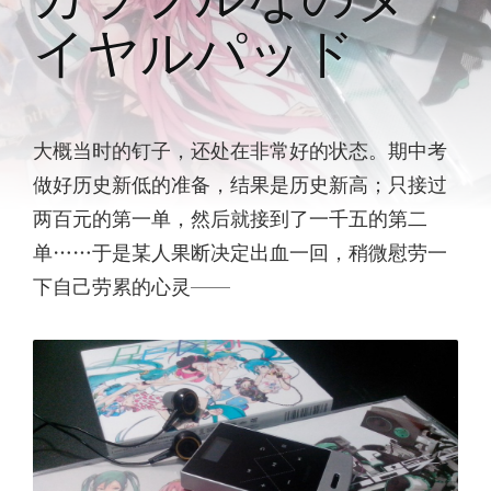
イヤルパッド
大概当时的钉子，还处在非常好的状态。期中考
做好历史新低的准备，结果是历史新高；只接过
两百元的第一单，然后就接到了一千五的第二
单……于是某人果断决定出血一回，稍微慰劳一
下自己劳累的心灵——