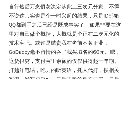
言行然后万念俱灰决定从此二三次元分家。不得
不说这其实也是个一时兴起的结果，只是ID邮箱
QQ都到手之后已经是既成事实了。如果非要在这
里对自己做个概括，大概就是个正在二次元化的
技术宅吧。或许是谴责我在考前不务正业，
GoDaddy毫不留情的吞了我买域名的60元。嗯，
这货很穷，支付宝里余额的仅仅供得起一年期。
打越洋电话，吃力的听英语，托人代打，搜相关
案例，发客户邮件，最后干脆的想不要了。最后
还是靠着RP，去他爹臭名昭著的客户邮件破天荒
的两天内帮我对账买下了域名。
有时候也不禁会想自己如何才能写出来看起来很
有深度实则也很有深度的文字，可惜笔下流出的