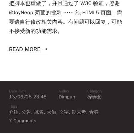
把脚本也重做了，并且通过了 W3C 验证，感谢
@JoyNeop
菊苣的挑刺 …… 纯 HTML5 页面，需
要请自行修改相关内容。有问题可以回复，可能
不接受新的功能需求。
READ MORE →
Date Time
Author
Category
13/06/28 23:45
Dimpurr
碎碎念
Tags
介绍
,
公告
,
域名
,
大触
,
文字
,
期末考
,
青春
7 Comments