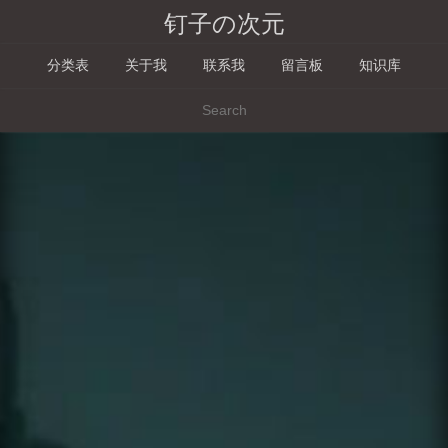
钉子の次元
分类表
关于我
联系我
留言板
知识库