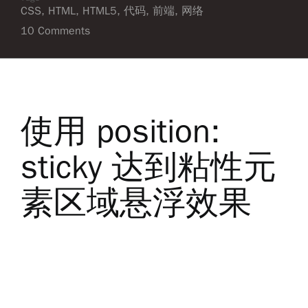
CSS
,
HTML
,
HTML5
,
代码
,
前端
,
网络
10 Comments
使用 position:
sticky 达到粘性元
素区域悬浮效果
在一些很长的表格中，常常会使用表头悬浮的设
计以方便阅读，即在表格离开窗口之前，表头会
一直 fixed 悬浮在表格的最顶上。还有许多诸如