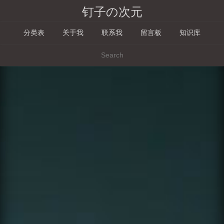
钉子の次元
分类表
关于我
联系我
留言板
知识库