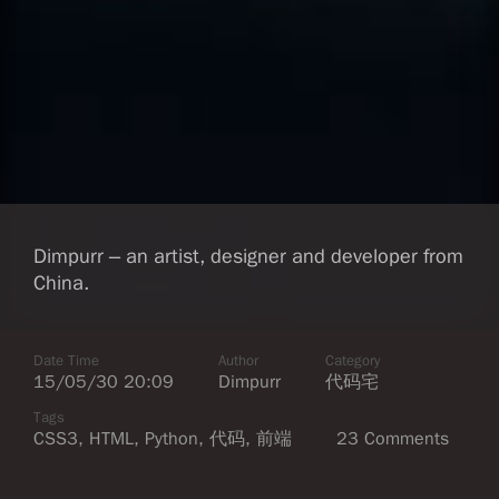
Dimpurr – an artist, designer and developer from
China.
Date Time
Author
Category
15/05/30 20:09
Dimpurr
代码宅
Tags
CSS3
,
HTML
,
Python
,
代码
,
前端
23 Comments